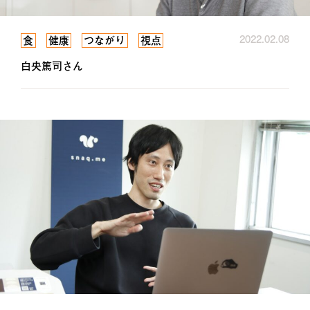
2022.02.08
食
健康
つながり
視点
白央篤司さん