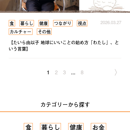
2026.03.27
食
暮らし
健康
つながり
視点
カルチャー
その他
【たいら由以子 地球にいいことの始め方「わたし」、と
いう言葉】
〉
1
2
3
...
8
カテゴリーから探す
食
暮らし
健康
お金