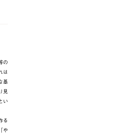
等の
れは
な基
り見
とい
作る
「や