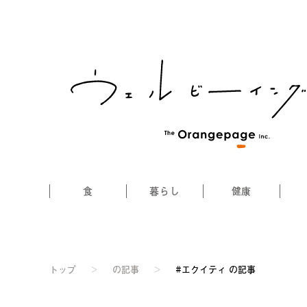
食
暮らし
健康
トップ
>
の記事
>
#エクイティ の記事