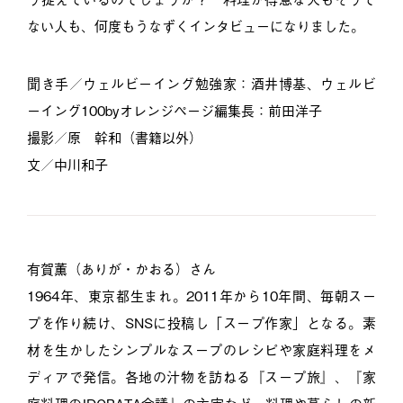
ない人も、何度もうなずくインタビューになりました。
聞き手／ウェルビーイング勉強家：酒井博基、ウェルビ
ーイング100byオレンジページ編集長：前田洋子
撮影／原 幹和（書籍以外）
文／中川和子
有賀薫（ありが・かおる）さん
1964年、東京都生まれ。2011年から10年間、毎朝スー
プを作り続け、SNSに投稿し「スープ作家」となる。素
材を生かしたシンプルなスープのレシピや家庭料理をメ
ディアで発信。各地の汁物を訪ねる『スープ旅』、『家
庭料理のIDOBATA会議』の主宰など、料理や暮らしの新