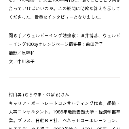
合っていけばいいのか。この疑問に明確な答えを示して
くださった、貴重なインタビューとなりました。
聞き手／ウェルビーイング勉強家：酒井博基、ウェルビ
ーイング100byオレンジページ編集長：前田洋子
撮影／原幹和
文／中川和子
村山昇 (むらやま・のぼる)さん
キャリア・ポートレートコンサルティング代表。組織・
人事コンサルタント。1986年慶應義塾大学・経済学部卒
業。プラス、日経ＢＰ社、ベネッセコーポレーション、
ＮＴＴデータを経て、2003年独立。1994〜95年、イリ